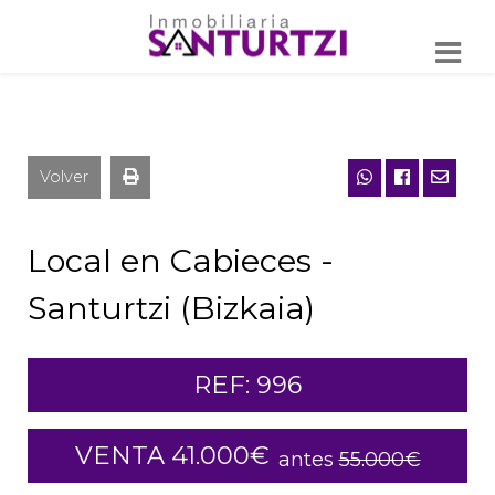
Volver
Local en Cabieces -
Santurtzi (Bizkaia)
REF: 996
VENTA 41.000€
antes
55.000€