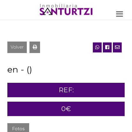
Volver
en - ()
REF:
0€
Fotos