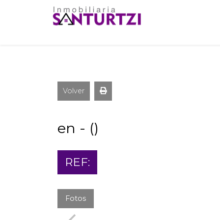
Volver
en - ()
REF:
Fotos