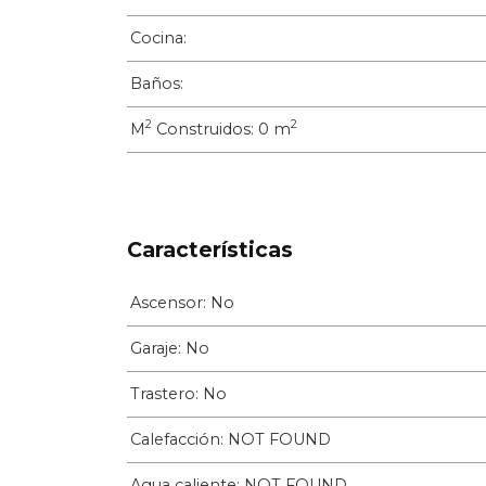
Cocina:
Baños:
2
2
M
Construidos: 0 m
Características
Ascensor: No
Garaje: No
Trastero: No
Calefacción: NOT FOUND
Agua caliente: NOT FOUND