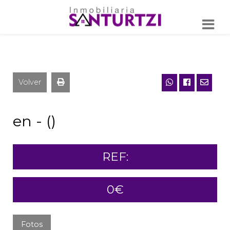
Volver
en - ()
REF:
0€
Fotos