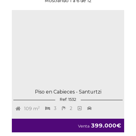
Mostrando 1 a 6 de 12
Piso en Cabieces - Santurtzi
Ref: 1532
2
3
2
109 m
399.000€
Venta