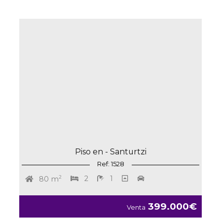
Piso en - Santurtzi
Ref: 1528
2
2
1
80 m
399.000€
Venta