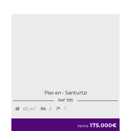
Piso en - Santurtzi
Ref: 1515
2
2
1
65 m
175.000€
Venta