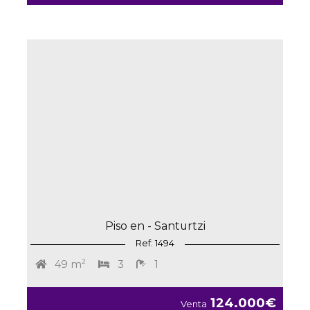
Piso en - Santurtzi
Ref: 1494
2
3
1
49 m
124.000€
Venta