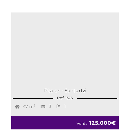
Piso en - Santurtzi
Ref: 1523
2
3
1
47 m
125.000€
Venta