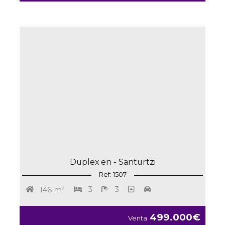
Duplex en - Santurtzi
Ref: 1507
2
3
3
146 m
499.000€
Venta