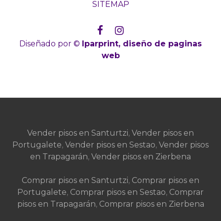
SITEMAP
Diseñado por ©
Iparprint
,
diseño de paginas
web
Vender pisos en Santurtzi
,
Vender pisos en
Portugalete
,
Vender pisos en Sestao
,
Vender pisos
en Trapagarán
,
Vender pisos en Zierbena
Comprar pisos en Santurtzi
,
Comprar pisos en
Portugalete
,
Comprar pisos en Sestao
,
Comprar
pisos en Trapagarán
,
Comprar pisos en Zierbena